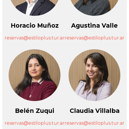
Horacio Muñoz
Agustina Valle
reservas@estiloplus.tur.ar
reservas@estiloplus.tur.ar
Belén Zuqui
Claudia Villalba
reservas@estiloplus.tur.ar
reservas@estiloplus.tur.ar