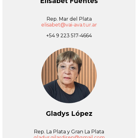
Elisabet Fuentes
Rep. Mar del Plata
elisabet@vai-ava.tur.ar
+54 9 223 517-4664
Gladys López
Rep. La Plata y Gran La Plata
gladys.gilardirep@gmail.com