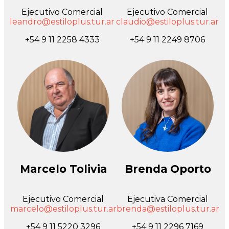
Ejecutivo Comercial
Ejecutivo Comercial
leandro@estiloplus.tur.ar
claudio@estiloplus.tur.ar
+54 9 11 2258 4333
+54 9 11 2249 8706
Marcelo Tolivia
Brenda Oporto
Ejecutivo Comercial
Ejecutiva Comercial
marcelo@estiloplus.tur.ar
brenda@estiloplus.tur.ar
+54 9 11 5220 3296
+54 9 11 2296 7169