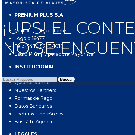
PREMIUM PLUS S.A
¡UPS! EL CON
Certificado Habilitante
Legajo 16477
NO SE ENCUEN
Tel.: (54 11) 5275-1010
Estilo Plus | Operadora Mayorista
INSTITUCIONAL
Buscar
Quienes Somos
Nuestros Partners
Formas de Pago
Datos Bancarios
Facturas Electrónicas
Buscá tu Agencia
LEGALES