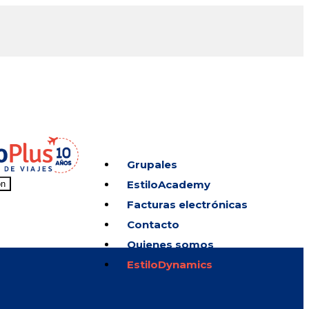
Grupales
EstiloAcademy
on
Facturas electrónicas
Contacto
Quienes somos
EstiloDynamics