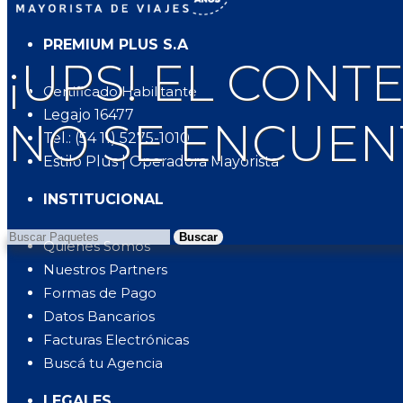
PREMIUM PLUS S.A
¡UPS! EL CON
Certificado Habilitante
Legajo 16477
NO SE ENCUEN
Tel.: (54 11) 5275-1010
Estilo Plus | Operadora Mayorista
INSTITUCIONAL
Buscar
Quienes Somos
Nuestros Partners
Formas de Pago
Datos Bancarios
Facturas Electrónicas
Buscá tu Agencia
LEGALES