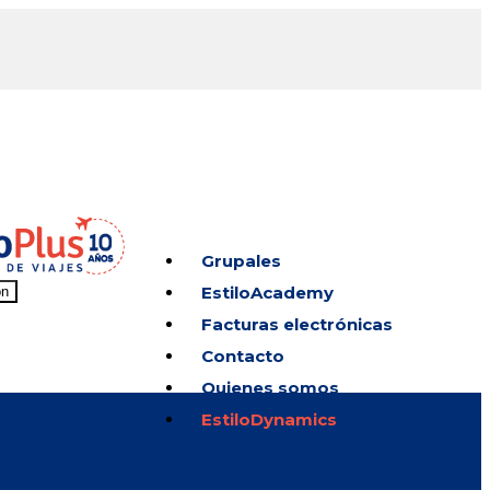
Grupales
EstiloAcademy
on
Facturas electrónicas
Contacto
Quienes somos
EstiloDynamics