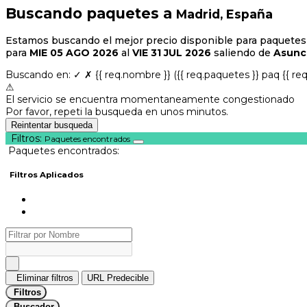
Buscando paquetes a
Madrid, España
Estamos buscando el mejor precio disponible para paquetes
para
MIE 05 AGO 2026
al
VIE 31 JUL 2026
saliendo de
Asunci
Buscando en:
✓
✗
{{ req.nombre }}
({{ req.paquetes }} paq {{ re
⚠
El servicio se encuentra momentaneamente congestionado
Por favor, repeti la busqueda en unos minutos.
Reintentar busqueda
Filtros:
Paquetes encontrados
Paquetes encontrados:
Filtros Aplicados
Eliminar filtros
URL Predecible
Filtros
Buscador