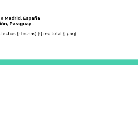
 a
Madrid, España
ón, Paraguay .
q.fechas }} fechas)
({{ req.total }} paq)